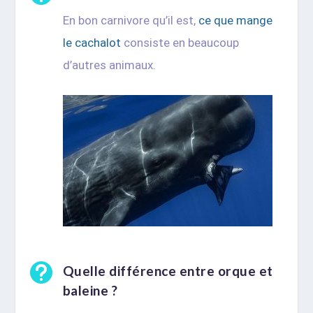
En bon carnivore qu’il est,
ce que mange
le cachalot
consiste en beaucoup
d’autres animaux.

Quelle différence entre orque et
baleine ?