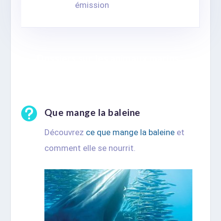
émission
Dossiers sur les animaux marins :
baleines, cachalots, orques, etc.

Que mange la baleine
Découvrez
ce que mange la baleine
et
comment elle se nourrit.