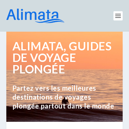
ALIMATA, GUIDES
DE VOYAGE
PLONGÉE
Partez vers les meilleures
destinations de voyages
plongée partout dans le monde